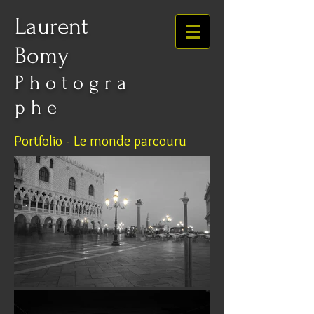
Laurent
Bomy
P h o t o g r a
p h e
Portfolio - Le monde parcouru